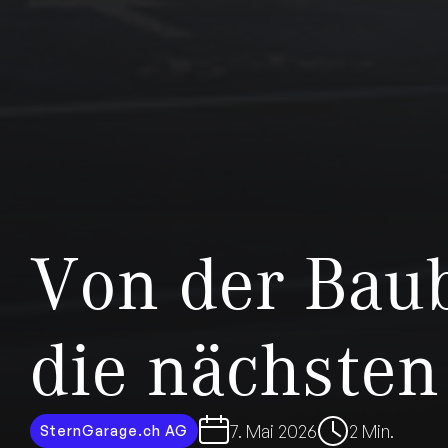
Von der Baub
die nächsten
7. Mai 2026
2 Min.
SternGarage.ch AG