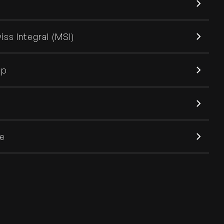
s Integral (MSI)
pp
ce