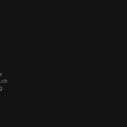
e
.ch
g