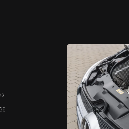
es
ugg