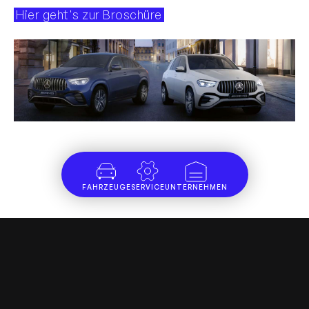
Hier geht's zur Broschüre
FAHRZEUGE
SERVICE
UNTERNEHMEN
SternJournal
Alle